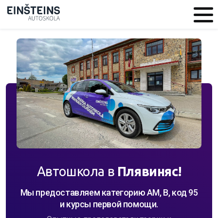
Aвтошкола в
Плявиняс!
Мы предоставляем категорию AM, B, код 95
и курсы первой помощи.