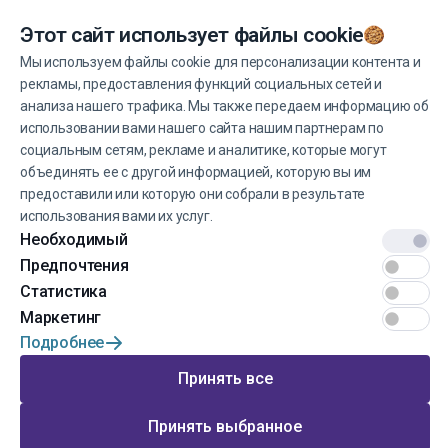
Вы можете отказаться от получения новостей в любое
Этот сайт использует файлы cookie
время.
Мы используем файлы cookie для персонализации контента и
рекламы, предоставления функций социальных сетей и
Управление файлами cookie
анализа нашего трафика. Мы также передаем информацию об
использовании вами нашего сайта нашим партнерам по
социальным сетям, рекламе и аналитике, которые могут
объединять ее с другой информацией, которую вы им
предоставили или которую они собрали в результате
использования вами их услуг.
© 2022 EINŠTEINS AUTOSKOLA. Все права защищены.
Необходимый
Предпочтения
Условия эксплуатации
Статистика
Конфиденциальность
Маркетинг
Подробнее
Разработка сайта от
Принять все
Перейти к началу страницы
Принять выбранное