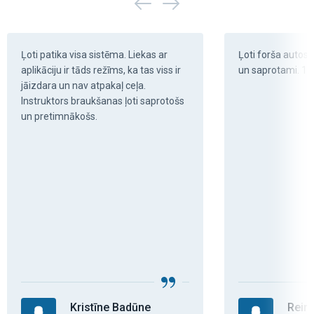
Ļoti patika visa sistēma. Liekas ar 
Ļoti forša autosko
aplikāciju ir tāds režīms, ka tas viss ir 
un saprotami. 10
jāizdara un nav atpakaļ ceļa.   
Instruktors braukšanas ļoti saprotošs 
un pretimnākošs.
Kristīne Badūne
Rein