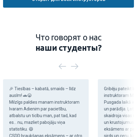
Что говорят о нас
наши студенты?
🎉 Tiesības – kabatā, smaids – līdz 
Gribēju pateikt lie
ausīm! 🚗😁

instruktoram Ma
Milzīgs paldies manam instruktoram 
Pusgada laikā iem
Ivaram Adienim par pacietību, 
un parādīja. Ļoti 
atbalstu un ticību man, pat tad, kad 
skaidroja visas n
es… nu, mazliet pabojāju viņa 
un krustojumus. 
statistiku. 😄

eksāmens ar pirmo
CSDD braukšanas eksāmens – ar otro 
sirds un ceru, ka 