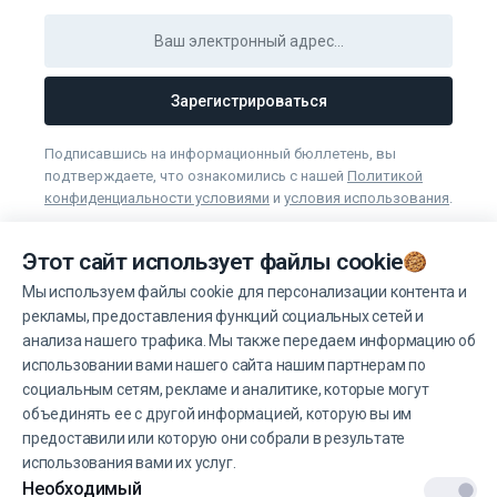
Зарегистрироваться
Подписавшись на информационный бюллетень, вы
подтверждаете, что ознакомились с нашей
Политикой
конфиденциальности условиями
и
условия использования
.
Вы можете отказаться от получения новостей в любое
время.
Этот сайт использует файлы cookie
Мы используем файлы cookie для персонализации контента и
рекламы, предоставления функций социальных сетей и
Управление файлами cookie
анализа нашего трафика. Мы также передаем информацию об
использовании вами нашего сайта нашим партнерам по
социальным сетям, рекламе и аналитике, которые могут
объединять ее с другой информацией, которую вы им
предоставили или которую они собрали в результате
использования вами их услуг.
© 2022 EINŠTEINS AUTOSKOLA. Все права защищены.
Необходимый