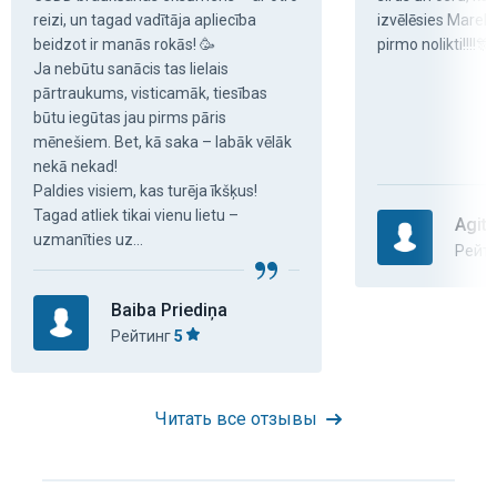
reizi, un tagad vadītāja apliecība 
izvēlēsies Marek
beidzot ir manās rokās! 🥳

pirmo nolikti!!!!
Ja nebūtu sanācis tas lielais 
pārtraukums, visticamāk, tiesības 
būtu iegūtas jau pirms pāris 
mēnešiem. Bet, kā saka – labāk vēlāk 
nekā nekad!

Paldies visiem, kas turēja īkšķus! 
Tagad atliek tikai vienu lietu – 
Agita
uzmanīties uz...
Рейт
Baiba Priediņa
Рейтинг
5
Читать все отзывы