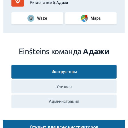
Ригас гатве 5, Адази
Waze
Maps
Einšteins команда
Адажи
Инструкторы
Учителя
Администрация
Открыт для всех инструкторов