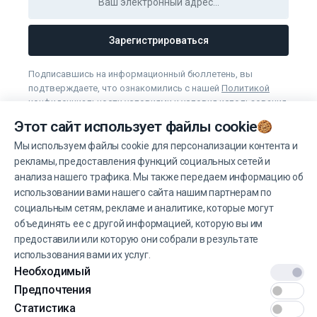
Зарегистрироваться
Подписавшись на информационный бюллетень, вы
подтверждаете, что ознакомились с нашей
Политикой
конфиденциальности условиями
и
условия использования
.
Этот сайт использует файлы cookie
Вы можете отказаться от получения новостей в любое
время.
Мы используем файлы cookie для персонализации контента и
рекламы, предоставления функций социальных сетей и
анализа нашего трафика. Мы также передаем информацию об
Управление файлами cookie
использовании вами нашего сайта нашим партнерам по
социальным сетям, рекламе и аналитике, которые могут
объединять ее с другой информацией, которую вы им
предоставили или которую они собрали в результате
использования вами их услуг.
Необходимый
© 2022 EINŠTEINS AUTOSKOLA. Все права защищены.
Предпочтения
Условия эксплуатации
Статистика