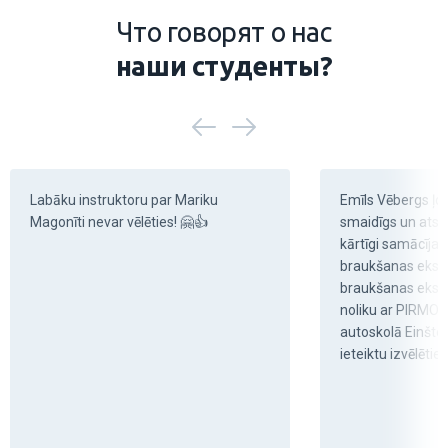
наши студенты?
Labāku instruktoru par Mariku 
Emīls Vēbergs ļoti
Magonīti nevar vēlēties! 🤗👍
smaidīgs un atsau
kārtīgi samācīja 
braukšanas eks
braukšanas eksā
noliku ar PIRMO!!
autoskolā Einštein
ieteiktu izvēlētie