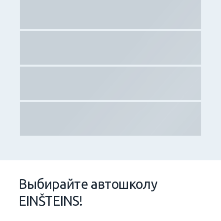
Выбирайтe aвтошколу
EINŠTEINS!
Мы предоставляем: