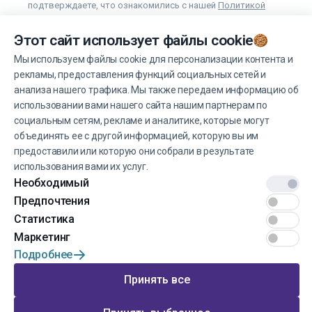
подтверждаете, что ознакомились с нашей
Политикой
конфиденциальности условиями
и
условия использования
.
Этот сайт использует файлы cookie
Вы можете отказаться от получения новостей в любое
время.
Мы используем файлы cookie для персонализации контента и
рекламы, предоставления функций социальных сетей и
анализа нашего трафика. Мы также передаем информацию об
использовании вами нашего сайта нашим партнерам по
Управление файлами cookie
социальным сетям, рекламе и аналитике, которые могут
объединять ее с другой информацией, которую вы им
предоставили или которую они собрали в результате
использования вами их услуг.
Необходимый
© 2022 EINŠTEINS AUTOSKOLA. Все права защищены.
Предпочтения
Условия эксплуатации
Статистика
Маркетинг
Конфиденциальность
Подробнее
Разработка сайта от
Принять все