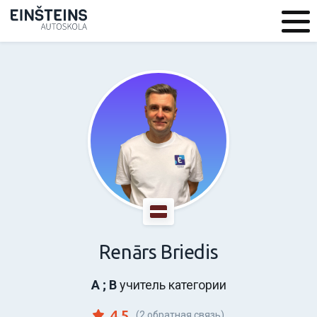
Renārs Briedis
A ; B
учитель категории
4.5
(2 обратная связь)