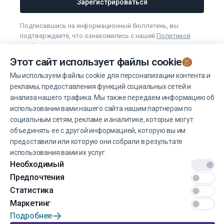
Зарегистрироваться
Подписавшись на информационный бюллетень, вы
подтверждаете, что ознакомились с нашей
Политикой
конфиденциальности условиями
и
условия использования
.
Этот сайт использует файлы cookie
Вы можете отказаться от получения новостей в любое
время.
Мы используем файлы cookie для персонализации контента и
рекламы, предоставления функций социальных сетей и
анализа нашего трафика. Мы также передаем информацию об
Управление файлами cookie
использовании вами нашего сайта нашим партнерам по
социальным сетям, рекламе и аналитике, которые могут
объединять ее с другой информацией, которую вы им
предоставили или которую они собрали в результате
использования вами их услуг.
Необходимый
© 2022 EINŠTEINS AUTOSKOLA. Все права защищены.
Предпочтения
Условия эксплуатации
Статистика
Маркетинг
Конфиденциальность
Подробнее