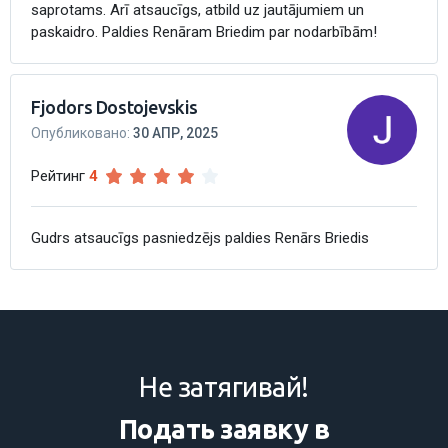
saprotams. Arī atsaucīgs, atbild uz jautājumiem un
paskaidro. Paldies Renāram Briedim par nodarbībām!
Fjodors Dostojevskis
Опубликовано
:
30 АПР, 2025
Рейтинг
4
Gudrs atsaucīgs pasniedzējs paldies Renārs Briedis
Не затягивай!
Подать заявку в