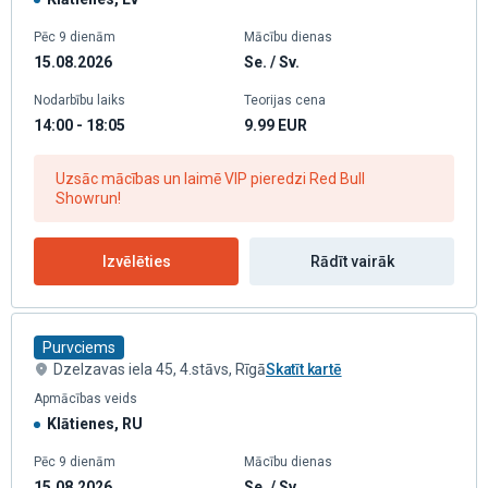
Pēc 9 dienām
Mācību dienas
15.08.2026
Se. / Sv.
Nodarbību laiks
Teorijas cena
14:00 - 18:05
9.99
EUR
Uzsāc mācības un laimē VIP pieredzi Red Bull
Showrun!
Izvēlēties
Rādīt vairāk
Purvciems
Dzelzavas iela 45, 4.stāvs, Rīgā
Skatīt kartē
Apmācības veids
Klātienes, RU
Pēc 9 dienām
Mācību dienas
15.08.2026
Se. / Sv.