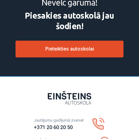
Nevelc garumā!
progresam – motivē iegūt autovadītāja apliecību ātrāk,
samazinot izmaksas.
Piesakies autoskolā jau
Autoskola Einšteins Babītē nodrošina sekojošus
šodien!
pakalpojumus:
AM kategorijas apmācība
Pieteikties autoskolai
A kategorijas apmācība
B kategorijas apmācība
BE kategorijas apmācība
C kategorijas apmācība
CE kategorijas apmācība
95. kods kursi
Pirmās palīdzības kursi
Autovadītāju medicīniskā komisija
Jautājumu gadījumā zvaniet
+371 20 60 20 50