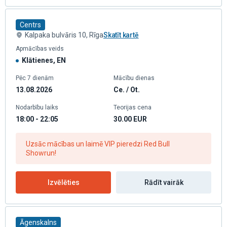
Centrs
Kalpaka bulvāris 10, Rīga
Skatīt kartē
Apmācības veids
Klātienes, EN
Pēc 7 dienām
Mācību dienas
13.08.2026
Ce. / Ot.
Nodarbību laiks
Teorijas cena
18:00 - 22:05
30.00
EUR
Uzsāc mācības un laimē VIP pieredzi Red Bull
Showrun!
Izvēlēties
Rādīt vairāk
Āgenskalns