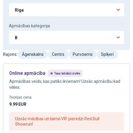
Apmācības kategorija
Rajons
:
Āgenskalns
Centrs
Purvciems
Spīķeri
Online apmācība
Tava labākā izvēle
Apmācības veids, kas patiks ikvienam! Uzsāc apmācību kad
vēlies.
Teorijas cena
9.99
EUR
Uzsāc mācības un laimē VIP pieredzi Red Bull
Showrun!