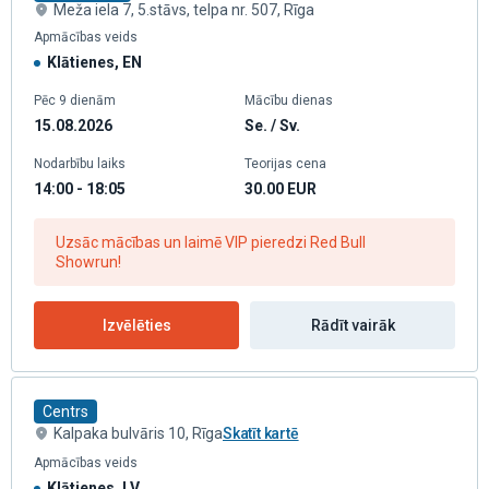
Meža iela 7, 5.stāvs, telpa nr. 507, Rīga
Apmācības veids
Klātienes, EN
Pēc 9 dienām
Mācību dienas
15.08.2026
Se. / Sv.
Nodarbību laiks
Teorijas cena
14:00 - 18:05
30.00
EUR
Uzsāc mācības un laimē VIP pieredzi Red Bull
Showrun!
Izvēlēties
Rādīt vairāk
Centrs
Kalpaka bulvāris 10, Rīga
Skatīt kartē
Apmācības veids
Klātienes, LV