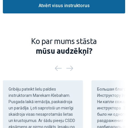
Atvērt visus instruktorus
Ko par mums stāsta
mūsu audzēkņi?
Gribēju pateikt lielu paldies 
Большая благод
instruktoram Marekam Klebaham. 
Инструктору Inet
Pusgada laikā iemācīja, paskaidroja 
Ни капли сожале
un parādīja. Ļoti saprotoši un mierīgi 
инструктора . З
skaidroja visas nesaprotamās lietas 
было ни одного 
un krustojumus. Ar šādu pieeju CSDD 
раздражения — 
eksāmens ar pirmo nolikts. Iesaku no 
разбирались спо