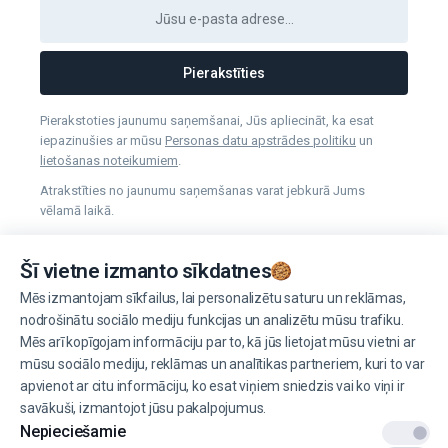
Pierakstīties
Pierakstoties jaunumu saņemšanai, Jūs apliecināt, ka esat
iepazinušies ar mūsu
Personas datu apstrādes politiku
un
lietošanas noteikumiem
.
Atrakstīties no jaunumu saņemšanas varat jebkurā Jums
vēlamā laikā.
Šī vietne izmanto sīkdatnes
Pārvaldīt sīkdatnes
Mēs izmantojam sīkfailus, lai personalizētu saturu un reklāmas,
nodrošinātu sociālo mediju funkcijas un analizētu mūsu trafiku.
Mēs arī kopīgojam informāciju par to, kā jūs lietojat mūsu vietni ar
mūsu sociālo mediju, reklāmas un analītikas partneriem, kuri to var
apvienot ar citu informāciju, ko esat viņiem sniedzis vai ko viņi ir
© 2022 EINŠTEINS AUTOSKOLA. Visas tiesības aizsargātas.
savākuši, izmantojot jūsu pakalpojumus.
Nepieciešamie
Lietošanas noteikumi