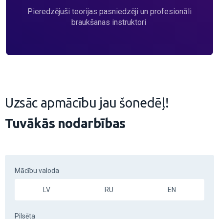
Pieredzējuši teorijas pasniedzēji un profesionāli
braukšanas instruktori
Uzsāc apmācību jau šonedēļ!
Tuvākās nodarbības
Mācību valoda
LV
RU
EN
Pilsēta