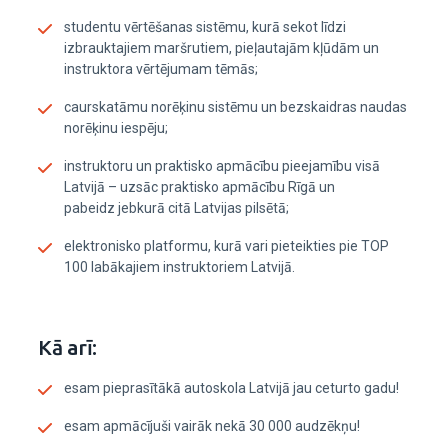
studentu vērtēšanas sistēmu, kurā sekot līdzi
izbrauktajiem maršrutiem, pieļautajām kļūdām un
instruktora vērtējumam tēmās;
caurskatāmu norēķinu sistēmu un bezskaidras naudas
norēķinu iespēju;
instruktoru un praktisko apmācību pieejamību visā
Latvijā – uzsāc praktisko apmācību Rīgā un
pabeidz jebkurā citā Latvijas pilsētā;
elektronisko platformu, kurā vari pieteikties pie TOP
100 labākajiem instruktoriem Latvijā.
Kā arī:
esam pieprasītākā autoskola Latvijā jau ceturto gadu!
esam apmācījuši vairāk nekā 30 000 audzēkņu!