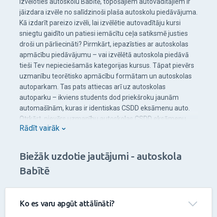
Izvēloties autoskolu Babītē, topošajiem autovadītājiem ir
jāizdara izvēle no salīdzinoši plaša autoskolu piedāvājuma.
Kā izdarīt pareizo izvēli, lai izvēlētie autovadītāju kursi
sniegtu gaidīto un patiesi iemācītu ceļa satiksmē justies
droši un pārliecināti? Pirmkārt, iepazīsties ar autoskolas
apmācību piedāvājumu – vai izvēlētā autoskola piedāvā
tieši Tev nepieciešamās kategorijas kursus. Tāpat pievērs
uzmanību teorētisko apmācību formātam un autoskolas
autoparkam. Tas pats attiecas arī uz autoskolas
autoparku – ikviens students dod priekšroku jaunām
automašīnām, kuras ir identiskas CSDD eksāmenu auto.
Otrkārt, pievērs uzmanību autoskolas CSDD eksāmenu
Rādīt vairāk
statistikai. Zemi CSDD statistikas rādītāji noteikti neliecina
par apmācību kvalitāti! Visbeidzot, nekas neraksturo
autoskolu labāk kā tās studenti – apskati atsauksmes
Biežāk uzdotie jautājumi - autoskola
autoskolas mājaslapā, sociālo tīklu profilos vai aptaujā
Babītē
draugus un paziņas, lai uzzinātu vairāk par autoskolas
piedāvātajiem pakalpojumiem un instruktoriem.
Autoskola Einšteins Babītē
Ko es varu apgūt attālināti?