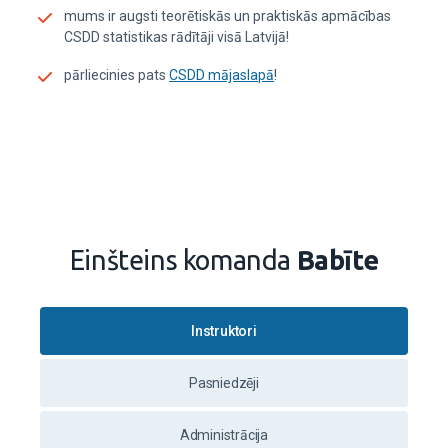
mums ir augsti teorētiskās un praktiskās apmācības
CSDD statistikas rādītāji visā Latvijā!
pārliecinies pats
CSDD mājaslapā
!
Einšteins komanda
Babīte
Instruktori
Pasniedzēji
Administrācija