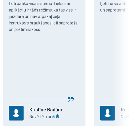
Ļoti patika visa sistēma. Liekas ar 
Ļoti forša autosko
aplikāciju ir tāds režīms, ka tas viss ir 
un saprotami. 10
jāizdara un nav atpakaļ ceļa.   
Instruktors braukšanas ļoti saprotošs 
un pretimnākošs.
Kristīne Badūne
Rein
Novērtēja ar
5
Novēr