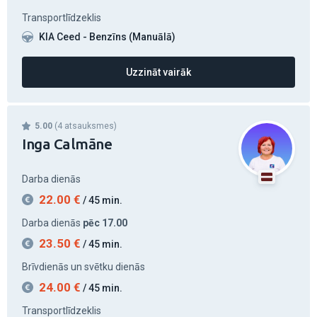
Transportlīdzeklis
KIA Ceed - Benzīns (Manuālā)
Uzzināt vairāk
5.00
(4 atsauksmes)
Inga Calmāne
Darba dienās
22.00
€
/ 45 min.
Darba dienās
pēc 17.00
23.50
€
/ 45 min.
Brīvdienās un svētku dienās
24.00
€
/ 45 min.
Transportlīdzeklis