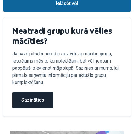
Ielādēt vēl
Neatradi grupu kurā vēlies
mācīties?
Ja savā pilsētā neredzi sev ērtu apmācību grupu,
iespējams mēs to komplektējam, bet vēl neesam
paspējuši pievienot mājaslapā. Sazinies ar mums, lai
pirmais saņemtu informāciju par aktuālo grupu
komplektēšanu.
Sazināties