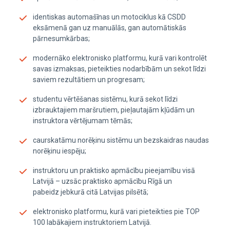
identiskas automašīnas un motociklus kā CSDD
eksāmenā gan uz manuālās, gan automātiskās
pārnesumkārbas;
modernāko elektronisko platformu, kurā vari kontrolēt
savas izmaksas, pieteikties nodarbībām un sekot līdzi
saviem rezultātiem un progresam;
studentu vērtēšanas sistēmu, kurā sekot līdzi
izbrauktajiem maršrutiem, pieļautajām kļūdām un
instruktora vērtējumam tēmās;
caurskatāmu norēķinu sistēmu un bezskaidras naudas
norēķinu iespēju;
instruktoru un praktisko apmācību pieejamību visā
Latvijā – uzsāc praktisko apmācību Rīgā un
pabeidz jebkurā citā Latvijas pilsētā;
elektronisko platformu, kurā vari pieteikties pie TOP
100 labākajiem instruktoriem Latvijā.