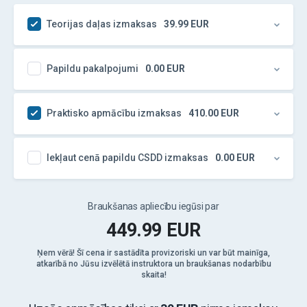
Teorijas daļas izmaksas
39.99
EUR
Papildu pakalpojumi
0.00
EUR
Praktisko apmācību izmaksas
410.00
EUR
Iekļaut cenā papildu CSDD izmaksas
0.00
EUR
Braukšanas apliecību iegūsi par
449.99
EUR
Ņem vērā! Šī cena ir sastādīta provizoriski un var būt mainīga,
atkarībā no Jūsu izvēlētā instruktora un braukšanas nodarbību
skaita!