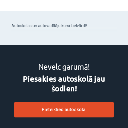
Autoskolas un autovadītāju kursi Lielvārdē
Nevelc garumā!
Piesakies autoskolā jau
šodien!
Pieteikties autoskolai