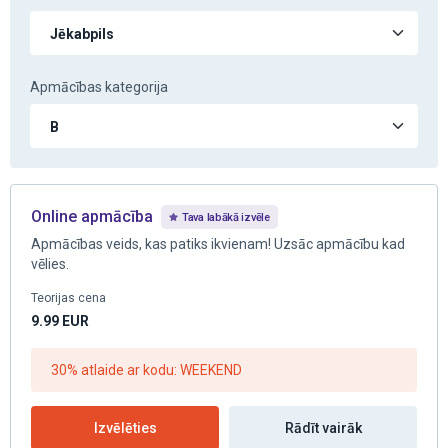
Apmācības kategorija
Online apmācība
Tava labākā izvēle
Apmācības veids, kas patiks ikvienam! Uzsāc apmācību kad
vēlies.
Teorijas cena
9.99
EUR
30% atlaide ar kodu: WEEKEND
Izvēlēties
Rādīt vairāk