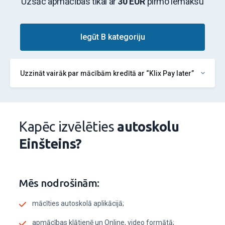
Uzsāc apmācības tikai ar
30 EUR
pirmo iemaksu
Iegūt B kategoriju
Uzzināt vairāk par mācībām kredītā ar “Klix Pay later”
Kapēc izvēlēties
autoskolu
Einšteins?
Mēs nodrošinām:
mācīties autoskolā aplikācijā;
apmācības klātienē un Online, video formātā;