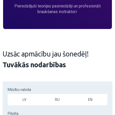
Pieredzējuši teorijas pasniedzēji un profesionāli
braukšanas instruktori
Uzsāc apmācību jau šonedēļ!
Tuvākās nodarbības
Mācību valoda
LV
RU
EN
Pilsēta