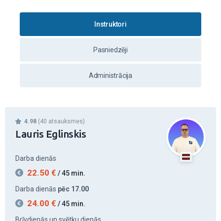
Instruktori
Pasniedzēji
Administrācija
4.98
(40 atsauksmes)
Lauris Eglinskis
Darba dienās
22.50
€
/ 45 min.
Darba dienās
pēc 17.00
24.00
€
/ 45 min.
Brīvdienās un svētku dienās