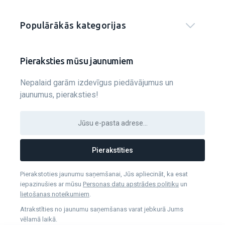
Populārākās kategorijas
Pieraksties mūsu jaunumiem
Nepalaid garām izdevīgus piedāvājumus un
jaunumus, pieraksties!
Pierakstīties
Pierakstoties jaunumu saņemšanai, Jūs apliecināt, ka esat
iepazinušies ar mūsu
Personas datu apstrādes politiku
un
lietošanas noteikumiem
.
Atrakstīties no jaunumu saņemšanas varat jebkurā Jums
vēlamā laikā.