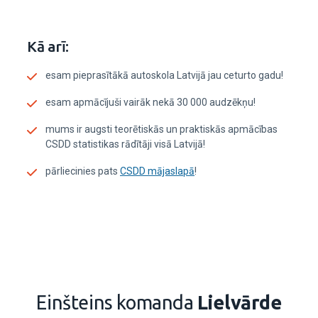
Kā arī:
esam pieprasītākā autoskola Latvijā jau ceturto gadu!
esam apmācījuši vairāk nekā 30 000 audzēkņu!
mums ir augsti teorētiskās un praktiskās apmācības
CSDD statistikas rādītāji visā Latvijā!
pārliecinies pats
CSDD mājaslapā
!
Einšteins komanda
Lielvārde