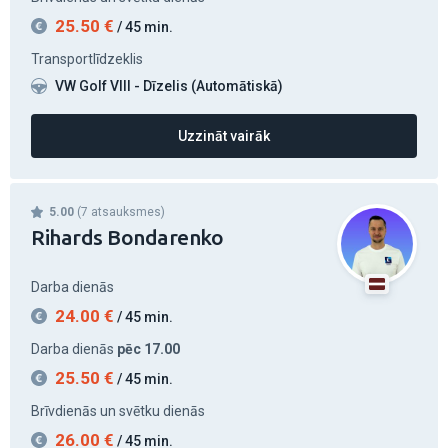
25.50
€
/ 45 min.
Transportlīdzeklis
VW Golf VIII - Dīzelis (Automātiskā)
Uzzināt vairāk
5.00
(7 atsauksmes)
Rihards Bondarenko
Darba dienās
24.00
€
/ 45 min.
Darba dienās
pēc 17.00
25.50
€
/ 45 min.
Brīvdienās un svētku dienās
26.00
€
/ 45 min.