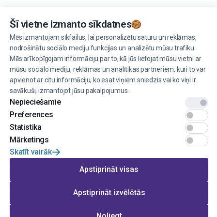
Šī vietne izmanto sīkdatnes
Pārvaldīt sīkdatnes
Mēs izmantojam sīkfailus, lai personalizētu saturu un reklāmas,
nodrošinātu sociālo mediju funkcijas un analizētu mūsu trafiku.
Mēs arī kopīgojam informāciju par to, kā jūs lietojat mūsu vietni ar
mūsu sociālo mediju, reklāmas un analītikas partneriem, kuri to var
apvienot ar citu informāciju, ko esat viņiem sniedzis vai ko viņi ir
© 2022 EINŠTEINS AUTOSKOLA. Visas tiesības aizsargātas.
savākuši, izmantojot jūsu pakalpojumus.
Nepieciešamie
Lietošanas noteikumi
Preferences
Statistika
Privātums
Mārketings
Mājas lapas izstrāde no
Skatīt vairāk
Apstiprināt visas
Doties uz lapas augšu
Apstiprināt izvēlētās
Noliegt