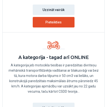
Uzzināt vairāk
Pieteikties
A kategorija - tagad arī ONLINE
A kategorija jeb motocikla tiesības ir paredzētas divriteņu
mehāniskā transportlīdzekļa vadīšanai ar blakusvāģi vai bez
tā, kura motora darba tilpums ir 50 cm3 vai lielāks, un
konstrukcijā paredzētais maksimālais ātrums pārsniedz 45
km/h. A kategorijas apmācību var uzsākt jau no 22 gadu
vecuma, taču kārtot CSDD teorija...