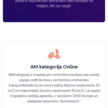
Nokārto autoskolas teorētisko daļu neizejot no
mājām, ātri un viegli!
AM kategorija Online
AM kategorija ir mopēda jeb motorollera tiesības, kas sniedz
iespēju vadīt divriteņu vai trīsriteņu mehānisko
transportlīdzekli, kura motora darba tilpums nepārsniedz 50
cm3 un maksimālais ātrums nepārsniedz 45 km/h. Lai iegūtu
mopēdista vadītāja apliecību, ir jānokārto CSDD teorijas un
vadīšanas eksāmens. Autoskola EI...