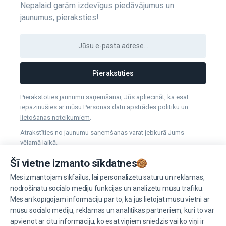
Nepalaid garām izdevīgus piedāvājumus un
jaunumus, pieraksties!
Pierakstīties
Pierakstoties jaunumu saņemšanai, Jūs apliecināt, ka esat
iepazinušies ar mūsu
Personas datu apstrādes politiku
un
lietošanas noteikumiem
.
Atrakstīties no jaunumu saņemšanas varat jebkurā Jums
vēlamā laikā.
Šī vietne izmanto sīkdatnes
Mēs izmantojam sīkfailus, lai personalizētu saturu un reklāmas,
Pārvaldīt sīkdatnes
nodrošinātu sociālo mediju funkcijas un analizētu mūsu trafiku.
Mēs arī kopīgojam informāciju par to, kā jūs lietojat mūsu vietni ar
mūsu sociālo mediju, reklāmas un analītikas partneriem, kuri to var
apvienot ar citu informāciju, ko esat viņiem sniedzis vai ko viņi ir