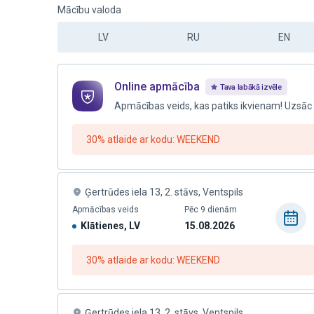
Mācību valoda
LV
RU
EN
Online apmācība
Tava labākā izvēle
Apmācības veids, kas patiks ikvienam! Uzsāc
30% atlaide ar kodu: WEEKEND
Ģertrūdes iela 13, 2. stāvs, Ventspils
Apmācības veids
Pēc 9 dienām
Klātienes, LV
15.08.2026
30% atlaide ar kodu: WEEKEND
Ģertrūdes iela 13, 2. stāvs, Ventspils