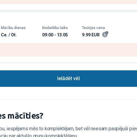
Mācību dienas
Nodarbību laiks
Teorijas cena
Ce. / Ot.
09:00 - 13:05
9.99
EUR
Ielādēt vēl
es mācīties?
upu, iespējams mēs to komplektējam, bet vēl neesam paspējuši pie
ciju par aktuālo grupu komplektēšanu.