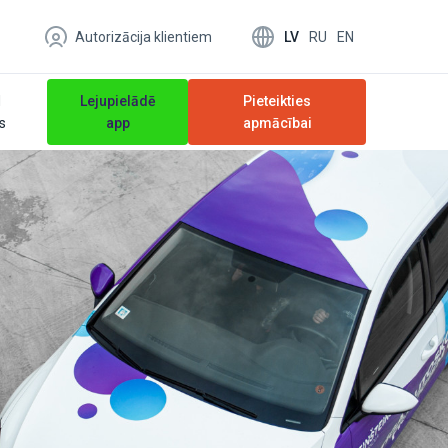
LV
RU
EN
Autorizācija klientiem
N
Lejupielādē
Pieteikties
ts
app
apmācībai