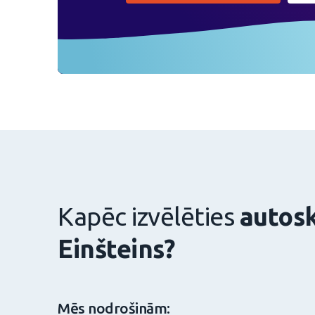
Kapēc izvēlēties
autos
Einšteins?
Mēs nodrošinām: