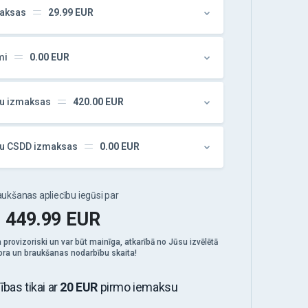
maksas
29.99
EUR
mi
0.00
EUR
bu izmaksas
420.00
EUR
ldu CSDD izmaksas
0.00
EUR
ukšanas apliecību iegūsi par
449.99
EUR
 provizoriski un var būt mainīga, atkarībā no Jūsu izvēlētā
tora un braukšanas nodarbību skaita!
as tikai ar
20 EUR
pirmo iemaksu