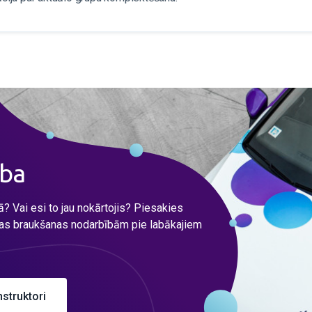
ība
ā? Vai esi to jau nokārtojis? Piesakies
as braukšanas nodarbībām pie labākajiem
nstruktori