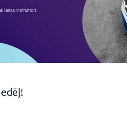
ukšanas instruktori
edēļ!