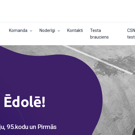
Komanda
Noderīgi
Kontakti
Testa
CS
brauciens
tes
a
Ēdolē!
ju, 95.kodu un Pirmās