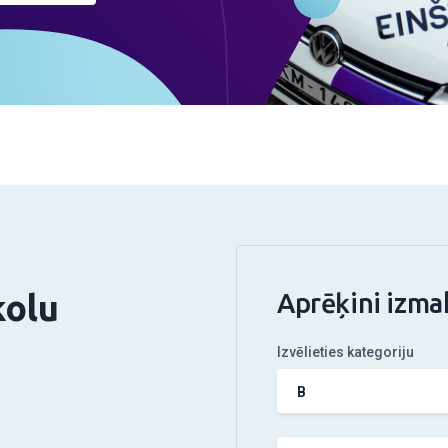
kolu
Aprēķini izma
Izvēlieties kategoriju