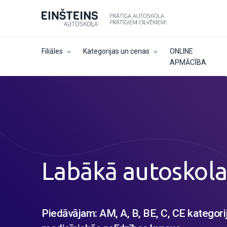
Filiāles
Kategorijas un cenas
ONLINE
APMĀCĪBA
Labākā autoskol
Piedāvājam: AM, A, B, BE, C, CE kategori