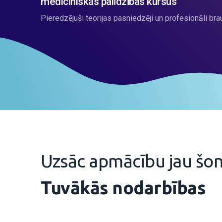
medicīniskās palīdzības kursus
Pieredzējuši teorijas pasniedzēji un profesionāli bra
Uzsāc apmācību jau šon
Tuvākās nodarbības