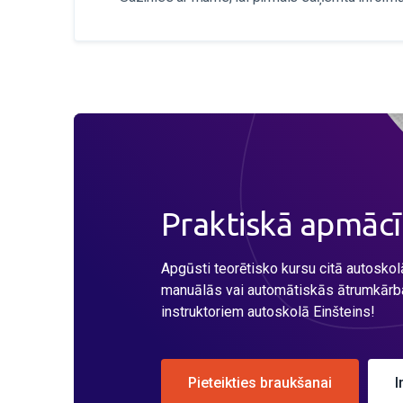
Praktiskā apmāc
Apgūsti teorētisko kursu citā autoskol
manuālās vai automātiskās ātrumkārb
instruktoriem autoskolā Einšteins!
Pieteikties braukšanai
I