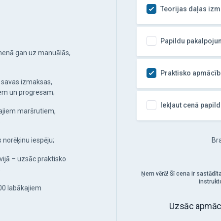
Teorijas daļas iz
Papildu pakalpoju
menā gan uz manuālās,
Praktisko apmācī
t savas izmaksas,
tiem un progresam;
Iekļaut cenā papi
tajiem maršrutiem,
;
norēķinu iespēju;
Bra
vijā – uzsāc praktisko
;
Ņem vērā! Šī cena ir sastādīta
instruk
100 labākajiem
Uzsāc apmācīb