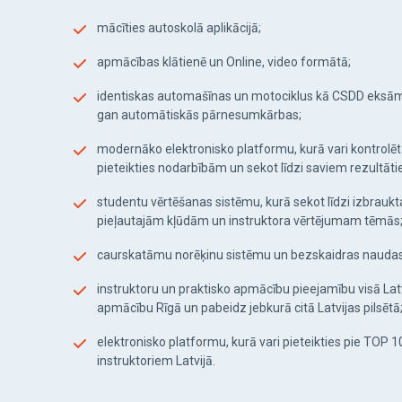
mācīties autoskolā aplikācijā;
apmācības klātienē un Online, video formātā;
identiskas automašīnas un motociklus kā CSDD eksā
gan automātiskās pārnesumkārbas;
modernāko elektronisko platformu, kurā vari kontrolē
pieteikties nodarbībām un sekot līdzi saviem rezultā
studentu vērtēšanas sistēmu, kurā sekot līdzi izbrauk
pieļautajām kļūdām un instruktora vērtējumam tēmās
caurskatāmu norēķinu sistēmu un bezskaidras naudas 
instruktoru un praktisko apmācību pieejamību visā Lat
apmācību Rīgā un pabeidz jebkurā citā Latvijas pilsētā
elektronisko platformu, kurā vari pieteikties pie TOP 
instruktoriem Latvijā.