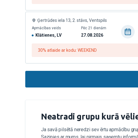
Ģertrūdes iela 13, 2. stāvs, Ventspils
Apmācības veids
Pēc 21 dienām
Klātienes, LV
27.08.2026
30% atlaide ar kodu: WEEKEND
Neatradi grupu kurā vēli
Ja savā pilsētā neredzi sev ērtu apmācību gr
Sazinies ar mums, lai pirmais saņemtu informā