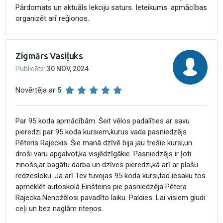
Pārdomats un aktuāls lekciju saturs. Ieteikums: apmācības
organizēt arī reģionos.
Zigmārs Vasiļuks
Publicēts
:
30 NOV, 2024
Novērtēja ar
5
Par 95 koda apmācībām. Šeit vēlos padalīties ar savu
pieredzi par 95 koda kursiem,kurus vada pasniedzējs
Pēteris Rajeckis. Šie manā dzīvē bija jau trešie kursi,un
droši varu apgalvot,ka visjēdzīgākie. Pasniedzējs ir ļoti
zinošs,ar bagātu darba un dzīves pieredzi,kā arī ar plašu
redzesloku. Ja arī Tev tuvojas 95 koda kursi,tad iesaku tos
apmeklēt autoskolā Einšteins pie pasniedzēja Pētera
Rajecka.Nenožēlosi pavadīto laiku. Paldies. Lai visiem gludi
ceļi un bez naglām riteņos.