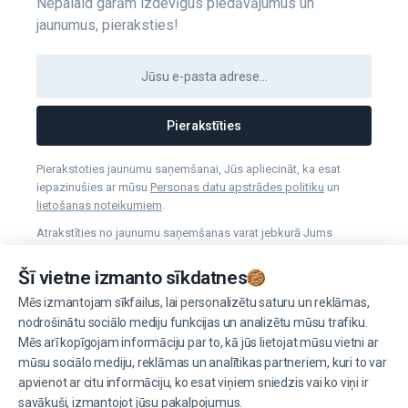
Nepalaid garām izdevīgus piedāvājumus un
jaunumus, pieraksties!
Pierakstīties
Pierakstoties jaunumu saņemšanai, Jūs apliecināt, ka esat
iepazinušies ar mūsu
Personas datu apstrādes politiku
un
lietošanas noteikumiem
.
Atrakstīties no jaunumu saņemšanas varat jebkurā Jums
vēlamā laikā.
Šī vietne izmanto sīkdatnes
Mēs izmantojam sīkfailus, lai personalizētu saturu un reklāmas,
Pārvaldīt sīkdatnes
nodrošinātu sociālo mediju funkcijas un analizētu mūsu trafiku.
Mēs arī kopīgojam informāciju par to, kā jūs lietojat mūsu vietni ar
mūsu sociālo mediju, reklāmas un analītikas partneriem, kuri to var
apvienot ar citu informāciju, ko esat viņiem sniedzis vai ko viņi ir
savākuši, izmantojot jūsu pakalpojumus.