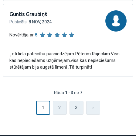
Guntis Graubiņš
Publicēts
:
8 NOV, 2024
Novērtēja ar
5
Ļoti liela pateicība pasniedzējam Pēterim Rajeckim.Viss
kas nepieciešams uzņēmejam,viss kas nepieciešams
stūrētājam bija augstā līmenī .Tā turpināt!
Rāda
1
-
3
no
7
1
2
3
›
(current)
Next