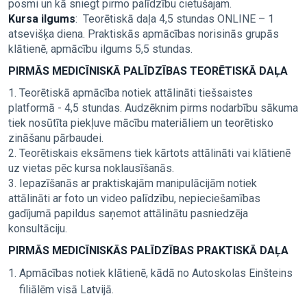
posmi un kā sniegt pirmo palīdzību cietušajam.
Kursa ilgums
: Teorētiskā daļa 4,5 stundas ONLINE – 1
atsevišķa diena. Praktiskās apmācības norisinās grupās
klātienē, apmācību ilgums 5,5 stundas.
PIRMĀS MEDICĪNISKĀ PALĪDZĪBAS TEORĒTISKĀ DAĻA
1. Teorētiskā apmācība notiek attālināti tiešsaistes
platformā - 4,5 stundas. Audzēknim pirms nodarbību sākuma
tiek nosūtīta piekļuve mācību materiāliem un teorētisko
zināšanu pārbaudei.
2. Teorētiskais eksāmens tiek kārtots attālināti vai klātienē
uz vietas pēc kursa noklausīšanās.
3. Iepazīšanās ar praktiskajām manipulācijām notiek
attālināti ar foto un video palīdzību, nepieciešamības
gadījumā papildus saņemot attālinātu pasniedzēja
konsultāciju.
PIRMĀS MEDICĪNISKĀS PALĪDZĪBAS PRAKTISKĀ DAĻA
Apmācības notiek klātienē, kādā no Autoskolas Einšteins
filiālēm visā Latvijā.