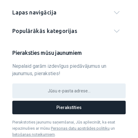
Lapas navigācija
Populārākās kategorijas
Pieraksties mūsu jaunumiem
Nepalaid garām izdevīgus piedāvājumus un
jaunumus, pieraksties!
Pierakstīties
Pierakstoties jaunumu saņemšanai, Jūs apliecināt, ka esat
iepazinušies ar mūsu
Personas datu apstrādes politiku
un
lietošanas noteikumiem
.