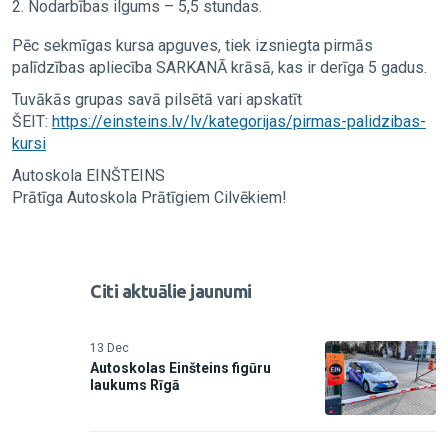
Nodarbības ilgums – 5,5 stundas.
Pēc sekmīgas kursa apguves, tiek izsniegta pirmās
palīdzības apliecība SARKANĀ krāsā, kas ir derīga 5 gadus.
Tuvākās grupas savā pilsētā vari apskatīt
ŠEIT:
https://einsteins.lv/lv/kategorijas/pirmas-palidzibas-
kursi
Autoskola EINŠTEINS
Prātīga Autoskola Prātīgiem Cilvēkiem!
Citi aktuālie jaunumi
13 Dec
Autoskolas Einšteins figūru
laukums Rīgā