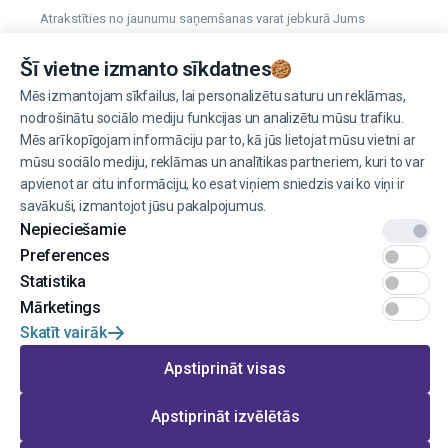
Atrakstīties no jaunumu saņemšanas varat jebkurā Jums
vēlamā laikā.
Šī vietne izmanto sīkdatnes
Mēs izmantojam sīkfailus, lai personalizētu saturu un reklāmas,
Pārvaldīt sīkdatnes
nodrošinātu sociālo mediju funkcijas un analizētu mūsu trafiku.
Mēs arī kopīgojam informāciju par to, kā jūs lietojat mūsu vietni ar
mūsu sociālo mediju, reklāmas un analītikas partneriem, kuri to var
apvienot ar citu informāciju, ko esat viņiem sniedzis vai ko viņi ir
savākuši, izmantojot jūsu pakalpojumus.
Nepieciešamie
© 2022 EINŠTEINS AUTOSKOLA. Visas tiesības aizsargātas.
Preferences
Lietošanas noteikumi
Statistika
Mārketings
Privātums
Skatīt vairāk
Mājas lapas izstrāde no
Apstiprināt visas
Apstiprināt izvēlētās
Doties uz lapas augšu