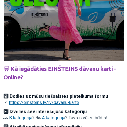
🛒 Kā iegādāties EINŠTEINS dāvanu karti -
Online?
1️⃣ Dodies uz mūsu tiešsaistes pieteikuma formu
🔗
https://einsteins.lv/lv/davanu-karte
2️⃣ Izvēlies sev interesējošo kategoriju
🚗
B kategorija
? 🏍️
A kategorija
? Tavs izvēles brīdis!
3️⃣ Aizpildi nepieciešamo informāciju