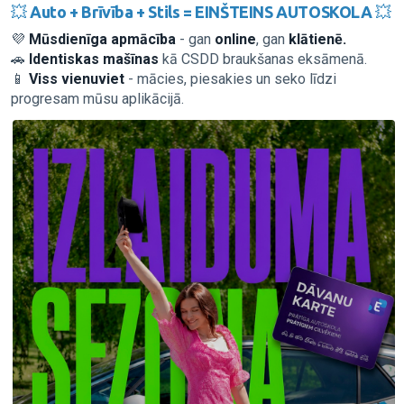
💥
Auto + Brīvība + Stils =
EINŠTEINS AUTOSKOLA
💥
💜
Mūsdienīga apmācība
- gan
online
, gan
klātienē.
🚗
Identiskas mašīnas
kā CSDD braukšanas eksāmenā.
📱
Viss vienuviet
- mācies, piesakies un seko līdzi
progresam mūsu aplikācijā.