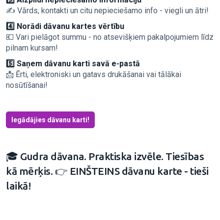
✍️ Vārds, kontakti un citu nepieciešamo info - viegli un ātri!
4️⃣ Norādi dāvanu kartes vērtību
💶 Vari pielāgot summu - no atsevišķiem pakalpojumiem līdz
pilnam kursam!
5️⃣ Saņem dāvanu karti savā e-pastā
📩 Ērti, elektroniski un gatavs drukāšanai vai tālākai
nosūtīšanai!
Iegādājies dāvanu karti!
🎓 Gudra dāvana. Praktiska izvēle. Tiesības
kā mērķis. 👉 EINŠTEINS dāvanu karte - tieši
laikā!