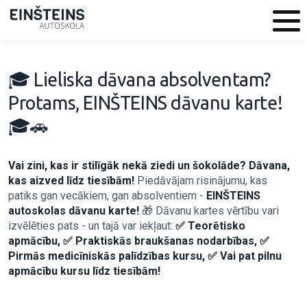
🎓 Lieliska dāvana absolventam?
Protams, EINŠTEINS dāvanu karte!
🎓🚗
Vai zini, kas ir stilīgāk nekā ziedi un šokolāde? Dāvana,
kas aizved līdz tiesībām!
Piedāvājam risinājumu, kas
patiks gan vecākiem, gan absolventiem -
EINŠTEINS
autoskolas dāvanu karte!
🎁 Dāvanu kartes vērtību vari
izvēlēties pats - un tajā var iekļaut:
✅ Teorētisko
apmācību, ✅ Praktiskās braukšanas nodarbības, ✅
Pirmās medicīniskās palīdzības kursu, ✅ Vai pat pilnu
apmācību kursu līdz tiesībām!