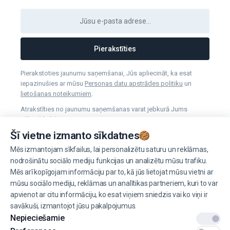
Pierakstīties
Pierakstoties jaunumu saņemšanai, Jūs apliecināt, ka esat
iepazinušies ar mūsu
Personas datu apstrādes politiku
un
lietošanas noteikumiem
.
Atrakstīties no jaunumu saņemšanas varat jebkurā Jums
vēlamā laikā.
Šī vietne izmanto sīkdatnes
Mēs izmantojam sīkfailus, lai personalizētu saturu un reklāmas,
Pārvaldīt sīkdatnes
nodrošinātu sociālo mediju funkcijas un analizētu mūsu trafiku.
Mēs arī kopīgojam informāciju par to, kā jūs lietojat mūsu vietni ar
mūsu sociālo mediju, reklāmas un analītikas partneriem, kuri to var
apvienot ar citu informāciju, ko esat viņiem sniedzis vai ko viņi ir
savākuši, izmantojot jūsu pakalpojumus.
© 2022 EINŠTEINS AUTOSKOLA. Visas tiesības aizsargātas.
Nepieciešamie