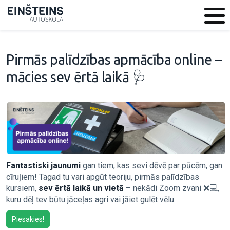
Pirmās palīdzības apmācība online –
mācies sev ērtā laikā 🩺
Fantastiski jaunumi
gan tiem, kas sevi dēvē par pūcēm, gan
cīruļiem! Tagad tu vari apgūt teoriju, pirmās palīdzības
kursiem,
sev ērtā laikā un vietā
– nekādi Zoom zvani ❌💻,
kuru dēļ tev būtu jāceļas agri vai jāiet gulēt vēlu.
Piesakies!