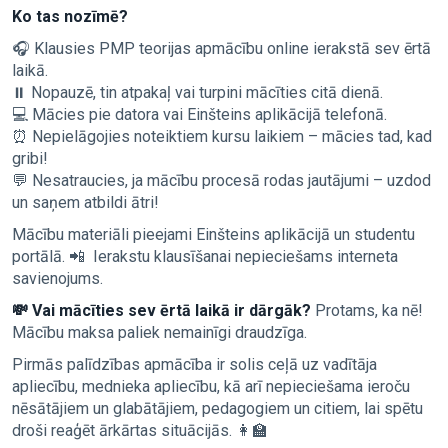
Ko tas nozīmē?
🎧 Klausies PMP teorijas apmācību online ierakstā sev ērtā
laikā.
⏸️ Nopauzē, tin atpakaļ vai turpini mācīties citā dienā.
💻 Mācies pie datora vai Einšteins aplikācijā telefonā.
⏰ Nepielāgojies noteiktiem kursu laikiem – mācies tad, kad
gribi!
💬 Nesatraucies, ja mācību procesā rodas jautājumi – uzdod
un saņem atbildi ātri!
Mācību materiāli pieejami Einšteins aplikācijā un studentu
portālā. 📲 Ierakstu klausīšanai nepieciešams interneta
savienojums.
💸 Vai mācīties sev ērtā laikā ir dārgāk?
Protams, ka nē!
Mācību maksa paliek nemainīgi draudzīga.
Pirmās palīdzības apmācība ir solis ceļā uz vadītāja
apliecību, mednieka apliecību, kā arī nepieciešama ieroču
nēsātājiem un glabātājiem, pedagogiem un citiem, lai spētu
droši reaģēt ārkārtas situācijās. 👩‍🏫