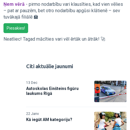
Ņem vērā
- pirmo nodarbību vari klausīties, kad vien vēlies
– pat ar pauzēm, bet otro nodarbību apgūsi klātienē – sev
tuvākajā filiālē 🏫
Piesakies!
Neatliec! Tagad mācīties vari vēl ērtāk un ātrāk! 🚀
Citi aktuālie jaunumi
13 Dec
Autoskolas Einšteins figūru
laukums Rīgā
22 Janv
Kā iegūt AM kategoriju?