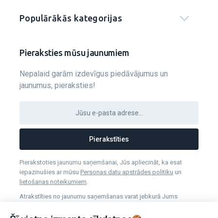
Populārākās kategorijas
Pieraksties mūsu jaunumiem
Nepalaid garām izdevīgus piedāvājumus un
jaunumus, pieraksties!
Pierakstīties
Pierakstoties jaunumu saņemšanai, Jūs apliecināt, ka esat
iepazinušies ar mūsu
Personas datu apstrādes politiku
un
lietošanas noteikumiem
.
Atrakstīties no jaunumu saņemšanas varat jebkurā Jums
vēlamā laikā.