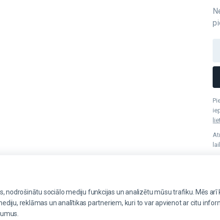
N
pi
Pi
ie
li
At
la
s, nodrošinātu sociālo mediju funkcijas un analizētu mūsu trafiku. Mēs arī
mediju, reklāmas un analītikas partneriem, kuri to var apvienot ar citu infor
ojumus.