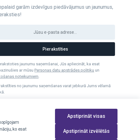
epalaid garām izdevīgus piedāvājumus un jaunumus,
eraksties!
Pierakstīties
erakstoties jaunumu saņemšanai, Jūs apliecināt, ka esat
pazinušies ar mūsu
Personas datu apstrādes politiku
un
etošanas noteikumiem
.
rakstīties no jaunumu saņemšanas varat jebkurā Jums vēlamā
ikā.
Apstiprināt visas
 kopīgojam
māciju, ko esat
Apstiprināt izvēlētās