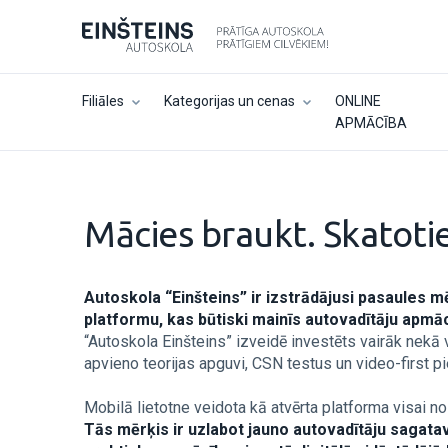
Filiāles
Kategorijas un cenas
ONLINE
APMĀCĪBA
Mācies braukt. Skatoties
Autoskola “Einšteins” ir izstrādājusi pasaules mē
platformu, kas būtiski mainīs autovadītāju apmā
“Autoskola Einšteins” izveidē investēts vairāk nekā 
apvieno teorijas apguvi, CSN testus un video-first 
Mobilā lietotne veidota kā atvērta platforma visai noz
Tās mērķis ir uzlabot jauno autovadītāju sagata