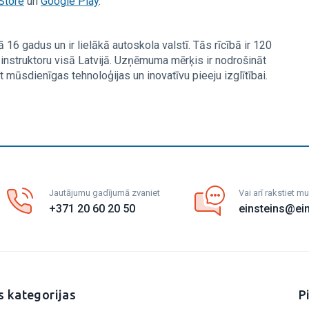
Store
un
Google Play
.
 16 gadus un ir lielākā autoskola valstī. Tās rīcībā ir 120
 instruktoru visā Latvijā. Uzņēmuma mērķis ir nodrošināt
 mūsdienīgas tehnoloģijas un inovatīvu pieeju izglītībai.
Jautājumu gadījumā zvaniet
Vai arī rakstiet 
+371 20 60 20 50
einsteins@ein
s kategorijas
P