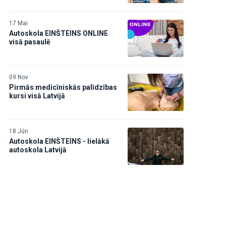
17 Mai
Autoskola EINŠTEINS ONLINE
visā pasaulē
09 Nov
Pirmās medicīniskās palīdzības
kursi visā Latvijā
18 Jūn
Autoskola EINŠTEINS - lielākā
autoskola Latvijā