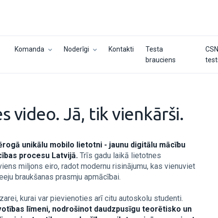
Komanda
Noderīgi
Kontakti
Testa
CS
brauciens
tes
 video. Jā, tik vienkārši.
rogā unikālu mobilo lietotni - jaunu digitālu mācību
cības procesu Latvijā.
Trīs gadu laikā lietotnes
viens miljons eiro, radot modernu risinājumu, kas vienuviet
pieeju braukšanas prasmju apmācībai.
arei, kurai var pievienoties arī citu autoskolu studenti.
votības līmeni, nodrošinot daudzpusīgu teorētisko un