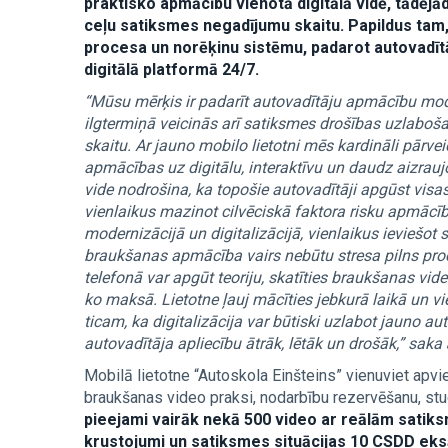
praktisko apmācību vienotā digitālā vidē, tādējā
ceļu satiksmes negadījumu skaitu. Papildus tam,
procesa un norēķinu sistēmu, padarot autovadītā
digitālā platformā 24/7.
“Mūsu mērķis ir padarīt autovadītāju apmācību moder
ilgtermiņā veicinās arī satiksmes drošības uzlabo
skaitu. Ar jauno mobilo lietotni mēs kardināli pārve
apmācības uz digitālu, interaktīvu un daudz aizrau
vide nodrošina, ka topošie autovadītāji apgūst visa
vienlaikus mazinot cilvēciskā faktora risku apmācīb
modernizācijā un digitalizācijā, vienlaikus ieviešo
braukšanas apmācība vairs nebūtu stresa pilns pro
telefonā var apgūt teoriju, skatīties braukšanas vi
ko maksā. Lietotne ļauj mācīties jebkurā laikā un 
ticam, ka digitalizācija var būtiski uzlabot jauno a
autovadītāja apliecību ātrāk, lētāk un drošāk,” saka
Mobilā lietotne “Autoskola Einšteins” vienuviet apv
braukšanas video praksi, nodarbību rezervēšanu, st
pieejami vairāk nekā 500 video ar reālām satiksm
krustojumi un satiksmes situācijas 10 CSDD eksām