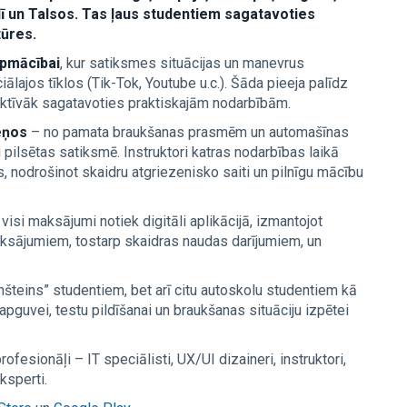
lī un Talsos. Tas ļaus studentiem sagatavoties
tūres.
apmācībai
, kur satiksmes situācijas un manevrus
lajos tīklos (Tik-Tok, Youtube u.c.). Šāda pieeja palīdz
ektīvāk sagatavoties praktiskajām nodarbībām.
meņos
– no pamata braukšanas prasmēm un automašīnas
pilsētas satiksmē. Instruktori katras nodarbības laikā
 nodrošinot skaidru atgriezenisko saiti un pilnīgu mācību
 visi maksājumi notiek digitāli aplikācijā, izmantojot
aksājumiem, tostarp skaidras naudas darījumiem, un
nšteins” studentiem, bet arī citu autoskolu studentiem kā
apguvei, testu pildīšanai un braukšanas situāciju izpētei
ofesionāļi – IT speciālisti, UX/UI dizaineri, instruktori,
ksperti.