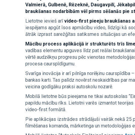
Valmierā, Gulbenē, Rēzeknē, Daugavpilī, Jēkabpi
braukšanas nodarbībām vēl pirms sēšanās pie s
Lietotne ievieš arī
video-first pieeju braukšanas 
iespējams apgūt īsos apmācību video, līdzīgi kā sociā
ātrāk izprast sarežģītas satiksmes situācijas un ef
Mācību process aplikācijā ir strukturēts trīs lī
vadības elementu apguves līdz pat reālai braukšanai 
vērtē audzēkņu progresu pēc vienotas metodoloģijas,
procesa caurspīdīgumu.
Svarīga inovācija ir arī pilnīga norēķinu caurspīdība –
bankas karti. Tas palīdz novērst neskaidrības par m
veicina godīgāku praksi autoskolu nozarē.
Mobilā lietotne būs pieejama ne tikai autoskolas “Ei
papildu mācību rīks. Lietotni varēs izmantot teorijas 
video-first formātā.
Pie aplikācijas izstrādes strādājuši vairāk nekā 25 pr
filmēšanas komanda, mārketinga un metodoloģijas e