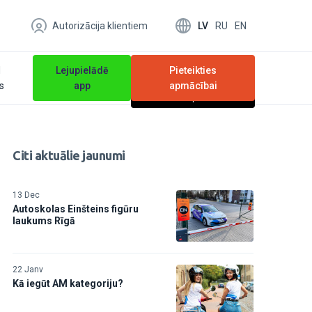
LV
RU
EN
Autorizācija klientiem
N
Lejupielādē
Pieteikties
ts
app
apmācībai
Ātra un ērta pieteikšanās
Citi aktuālie jaunumi
13 Dec
Autoskolas Einšteins figūru
laukums Rīgā
22 Janv
Kā iegūt AM kategoriju?