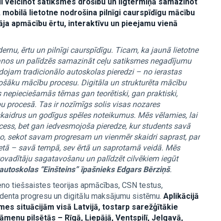
di veicinot satiksmes drošību un ilgtermiņā samazinot
 mobilā lietotne nodrošina pilnīgi caurspīdīgu mācību
ja apmācību ērtu, interaktīvu un pieejamu vienā
nu, ērtu un pilnīgi caurspīdīgu. Ticam, ka jaunā lietotne
šanos un palīdzēs samazināt ceļu satiksmes negadījumu
idojam tradicionālo autoskolas pieredzi – no ierastas
jošāku mācību procesu. Digitāla un strukturēta mācību
s nepieciešamās tēmas gan teorētiski, gan praktiski,
u procesā. Tas ir nozīmīgs solis visas nozares
t skaidrus un godīgus spēles noteikumus. Mēs vēlamies, lai
cess, bet gan iedvesmojoša pieredze, kur students savā
deo, sekot savam progresam un vienmēr skaidri saprast, par
vietā – savā tempā, sev ērtā un saprotamā veidā. Mēs
utovadītāju sagatavošanu un palīdzēt cilvēkiem iegūt
autoskolas “Einšteins” īpašnieks
Edgars Bērziņš
.
ieno tiešsaistes teorijas apmācības, CSN testus,
udenta progresu un digitālu maksājumu sistēmu.
Aplikācijā
es situācijām visā Latvijā, tostarp sarežģītākie
enu pilsētās – Rīgā, Liepājā, Ventspilī, Jelgavā,