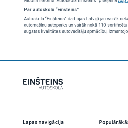
Mobilā lietotne “Autoskola Einšteins” pieejama
App 
Par autoskolu “Einšteins”
Autoskola “Einšteins” darbojas Latvijā jau vairāk nekā
automašīnu autoparks un vairāk nekā 110 sertificētu
augstas kvalitātes autovadītāju apmācību, izmantojot
Lapas navigācija
Populārākā